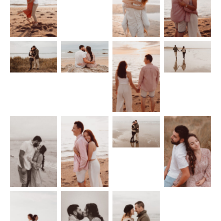
légende
légende
légende
Aucune
Aucune
Aucune
légende
légende
légende
Aucune
légende
Aucune
légende
Aucune
Aucune
Aucune
légende
légende
légende
Aucune
Aucune
Aucune